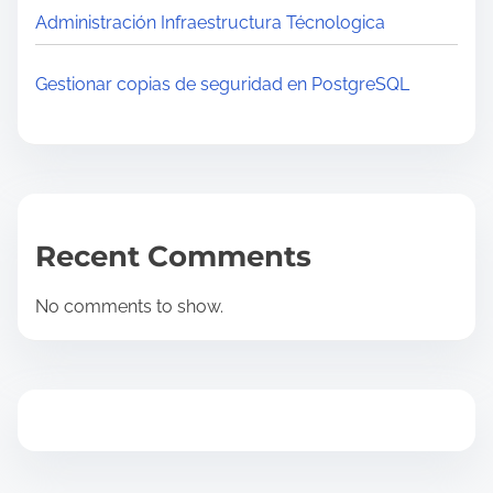
Administración Infraestructura Técnologica
o
o
Gestionar copias de seguridad en PostgreSQL
(
m
ó
d
u
l
Recent Comments
o
b
No comments to show.
a
s
e
)