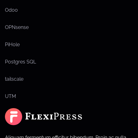
Odoo
OPNsense
PiHole
Postgres SQL
tailscale
UTM
Aliquam fermentum efficitur bibendum. Proin ac nulla