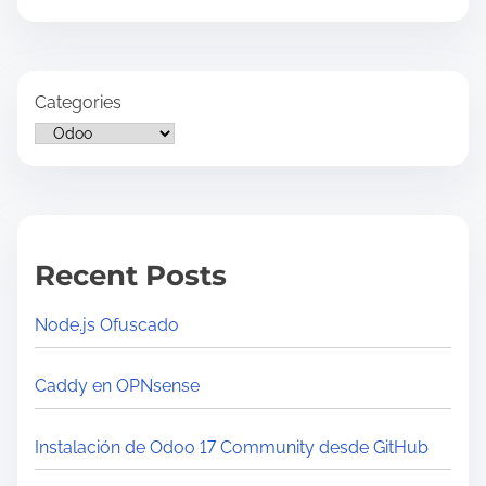
s
d
s
d
t
p
e
i
r
G
Categories
m
i
i
e
n
t
c
H
i
u
p
b
Recent Posts
a
l
Node.js Ofuscado
e
s
Caddy en OPNsense
d
e
Instalación de Odoo 17 Community desde GitHub
O
d