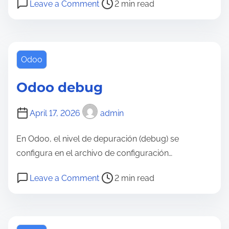
P
o
Leave a Comment
2 min read
o
n
s
I
t
n
r
s
Odoo
e
t
Odoo debug
a
a
d
l
April 17, 2026
admin
t
a
i
c
En Odoo, el nivel de depuración (debug) se
m
i
configura en el archivo de configuración…
e
ó
n
P
o
Leave a Comment
2 min read
d
o
n
e
s
O
O
t
d