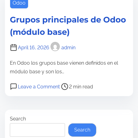
d
r
o
Odoo
o
e
o
o
Grupos principales de Odoo
a
d
1
d
e
(módulo base)
7
t
b
C
i
u
April 16, 2026
admin
o
m
g
m
e
En Odoo los grupos base vienen definidos en el
m
módulo base y son los…
u
P
o
n
Leave a Comment
2 min read
o
n
i
s
G
t
t
r
y
Search
r
u
d
e
p
e
Search
a
o