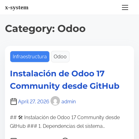
S
x-system
k
i
Category:
Odoo
p
t
o
c
Infraestructura
Odoo
o
Instalación de Odoo 17
n
t
Community desde GitHub
e
n
April 27, 2026
admin
t
## 🛠 Instalación de Odoo 17 Community desde
GitHub ### 1. Dependencias del sistema…